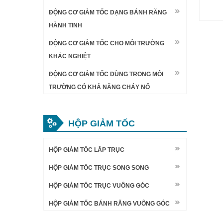
ĐỘNG CƠ GIẢM TỐC DẠNG BÁNH RĂNG
HÀNH TINH
ĐỘNG CƠ GIẢM TỐC CHO MÔI TRƯỜNG
KHẮC NGHIỆT
ĐỘNG CƠ GIẢM TỐC DÙNG TRONG MÔI
TRƯỜNG CÓ KHẢ NĂNG CHÁY NỔ
HỘP GIẢM TỐC
HỘP GIẢM TỐC LẮP TRỤC
HỘP GIẢM TỐC TRỤC SONG SONG
HỘP GIẢM TỐC TRỤC VUÔNG GÓC
HỘP GIẢM TỐC BÁNH RĂNG VUÔNG GÓC