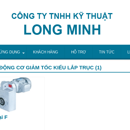
ỨNG DỤNG
KHÁCH HÀNG
HỖ TRỢ
TIN TỨC
L
ĐỘNG CƠ GIẢM TỐC KIỂU LẮP TRỤC (1)
i F