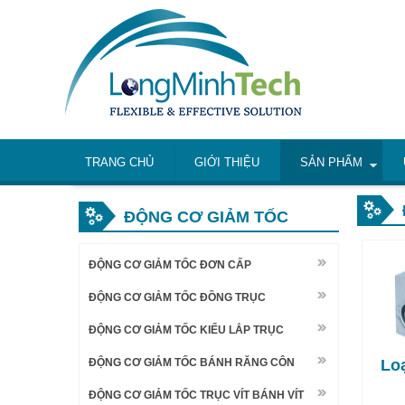
TRANG CHỦ
GIỚI THIỆU
SẢN PHẨM
ĐỘNG CƠ GIẢM TỐC
ĐỘNG CƠ GIẢM TỐC ĐƠN CẤP
ĐỘNG CƠ GIẢM TỐC ĐỒNG TRỤC
ĐỘNG CƠ GIẢM TỐC KIỂU LẮP TRỤC
ĐỘNG CƠ GIẢM TỐC BÁNH RĂNG CÔN
Loạ
ĐỘNG CƠ GIẢM TỐC TRỤC VÍT BÁNH VÍT