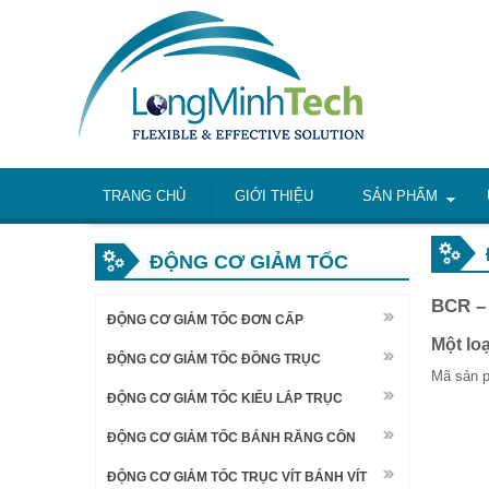
TRANG CHỦ
GIỚI THIỆU
SẢN PHẨM
ĐỘNG CƠ GIẢM TỐC
BCR –
ĐỘNG CƠ GIẢM TỐC ĐƠN CẤP
Một lo
ĐỘNG CƠ GIẢM TỐC ĐỒNG TRỤC
Mã sản 
ĐỘNG CƠ GIẢM TỐC KIỂU LẮP TRỤC
ĐỘNG CƠ GIẢM TỐC BÁNH RĂNG CÔN
ĐỘNG CƠ GIẢM TỐC TRỤC VÍT BÁNH VÍT