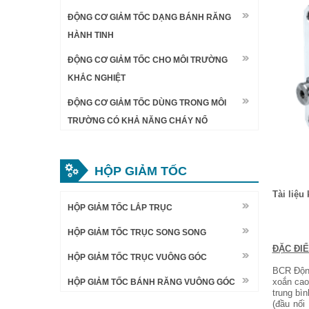
ĐỘNG CƠ GIẢM TỐC DẠNG BÁNH RĂNG
HÀNH TINH
ĐỘNG CƠ GIẢM TỐC CHO MÔI TRƯỜNG
KHẮC NGHIỆT
ĐỘNG CƠ GIẢM TỐC DÙNG TRONG MÔI
TRƯỜNG CÓ KHẢ NĂNG CHÁY NỔ
HỘP GIẢM TỐC
Tài liệu
HỘP GIẢM TỐC LẮP TRỤC
HỘP GIẢM TỐC TRỤC SONG SONG
ĐẶC ĐI
HỘP GIẢM TỐC TRỤC VUÔNG GÓC
BCR Động
xoắn cao
HỘP GIẢM TỐC BÁNH RĂNG VUÔNG GÓC
trung bì
(đầu nối