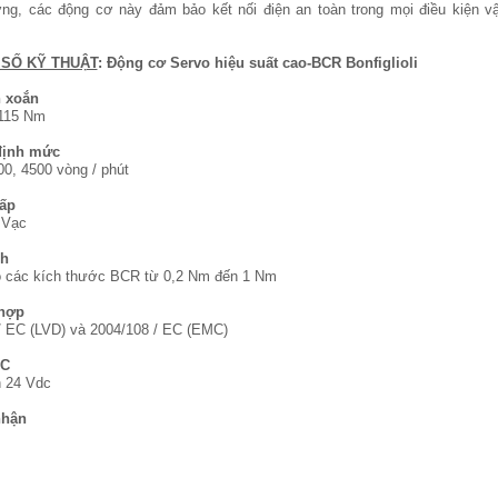
ng, các động cơ này đảm bảo kết nối điện an toàn trong mọi điều kiện v
SỐ KỸ THUẬT
: Động cơ Servo hiệu suất cao-BCR Bonfiglioli
 xoắn
 115 Nm
định mức
00, 4500 vòng / phút
ấp
 Vạc
nh
 các kích thước BCR từ 0,2 Nm đến 1 Nm
hợp
/ EC (LVD) và 2004/108 / EC (EMC)
DC
 24 Vdc
nhận