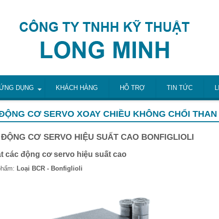
ỨNG DỤNG
KHÁCH HÀNG
HỖ TRỢ
TIN TỨC
L
ĐỘNG CƠ SERVO XOAY CHIỀU KHÔNG CHỔI THAN 
 ĐỘNG CƠ SERVO HIỆU SUẤT CAO BONFIGLIOLI
ạt các động cơ servo hiệu suất cao
phẩm:
Loại
BCR - Bonfiglioli