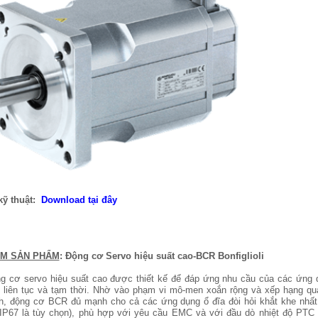
 kỹ thuật:
Download tại đây
ỂM SẢN PHẨM
: Động cơ Servo hiệu suất cao-BCR Bonfiglioli
 cơ servo hiệu suất cao được thiết kế để đáp ứng nhu cầu của các ứng
 liên tục và tạm thời. Nhờ vào phạm vi mô-men xoắn rộng và xếp hạng quá
nh, động cơ BCR đủ mạnh cho cả các ứng dụng ổ đĩa đòi hỏi khắt khe nhất
 IP67 là tùy chọn), phù hợp với yêu cầu EMC và với đầu dò nhiệt độ PTC