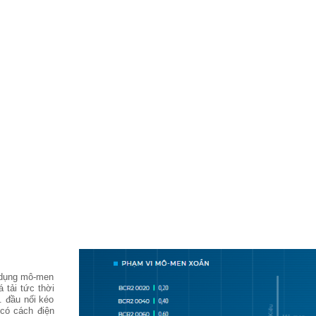
 dụng mô-men
 tải tức thời
. đầu nối kéo
 có cách điện