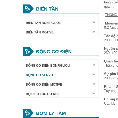
tăng cườ
quanh.
BIẾN TẦN
THÔNG 
BIẾN TẦN BONFIGLIOLI
Mô-men
0,2 Nm,
BIẾN TẦN MOTIVE
Tốc độ 
2000, 30
Nguồn c
ĐỘNG CƠ ĐIỆN
230, 400
Quán tí
Thấp cho
ĐỘNG CƠ ĐIỆN BONFIGLIOLI
Sự phù 
ĐỘNG CƠ SERVO
2006/95 
ĐỘNG CƠ ĐIỆN MOTIVE
Phanh 
Tùy chọn
BỘ ĐIỀU TỐC CƠ KHÍ
Chứng 
CE, UL
BƠM LY TÂM