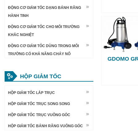
ĐỘNG CƠ GIẢM TỐC DẠNG BÁNH RĂNG
HÀNH TINH
ĐỘNG CƠ GIẢM TỐC CHO MÔI TRƯỜNG
KHẮC NGHIỆT
ĐỘNG CƠ GIẢM TỐC DÙNG TRONG MÔI
TRƯỜNG CÓ KHẢ NĂNG CHÁY NỔ
GDOMO GRI
HỘP GIẢM TỐC
HỘP GIẢM TỐC LẮP TRỤC
HỘP GIẢM TỐC TRỤC SONG SONG
HỘP GIẢM TỐC TRỤC VUÔNG GÓC
HỘP GIẢM TỐC BÁNH RĂNG VUÔNG GÓC