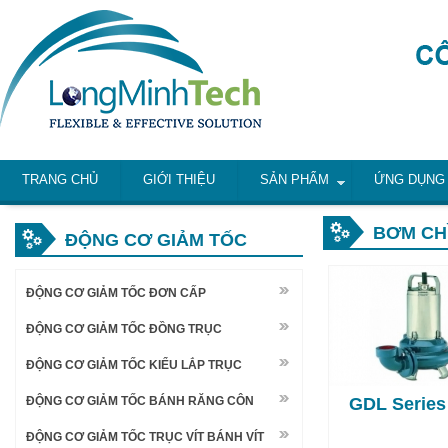
TRANG CHỦ
GIỚI THIỆU
SẢN PHẨM
ỨNG DỤNG
BƠM CHÌ
ĐỘNG CƠ GIẢM TỐC
ĐỘNG CƠ GIẢM TỐC ĐƠN CẤP
ĐỘNG CƠ GIẢM TỐC ĐỒNG TRỤC
ĐỘNG CƠ GIẢM TỐC KIỂU LẮP TRỤC
ĐỘNG CƠ GIẢM TỐC BÁNH RĂNG CÔN
GDL Series
ĐỘNG CƠ GIẢM TỐC TRỤC VÍT BÁNH VÍT