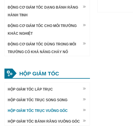
ĐỘNG CƠ GIẢM TỐC DẠNG BÁNH RĂNG
HÀNH TINH
ĐỘNG CƠ GIẢM TỐC CHO MÔI TRƯỜNG
KHẮC NGHIỆT
ĐỘNG CƠ GIẢM TỐC DÙNG TRONG MÔI
TRƯỜNG CÓ KHẢ NĂNG CHÁY NỔ
HỘP GIẢM TỐC
HỘP GIẢM TỐC LẮP TRỤC
HỘP GIẢM TỐC TRỤC SONG SONG
HỘP GIẢM TỐC TRỤC VUÔNG GÓC
HỘP GIẢM TỐC BÁNH RĂNG VUÔNG GÓC