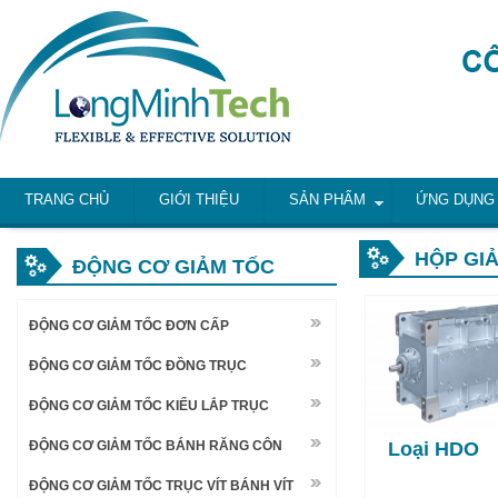
TRANG CHỦ
GIỚI THIỆU
SẢN PHẨM
ỨNG DỤNG
HỘP GIẢ
ĐỘNG CƠ GIẢM TỐC
ĐỘNG CƠ GIẢM TỐC ĐƠN CẤP
ĐỘNG CƠ GIẢM TỐC ĐỒNG TRỤC
ĐỘNG CƠ GIẢM TỐC KIỂU LẮP TRỤC
ĐỘNG CƠ GIẢM TỐC BÁNH RĂNG CÔN
Loại HDO
ĐỘNG CƠ GIẢM TỐC TRỤC VÍT BÁNH VÍT