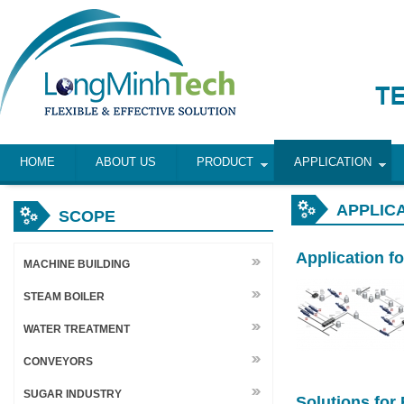
HOME
ABOUT US
PRODUCT
APPLICATION
APPLIC
SCOPE
Application f
MACHINE BUILDING
STEAM BOILER
WATER TREATMENT
CONVEYORS
SUGAR INDUSTRY
Solutions for