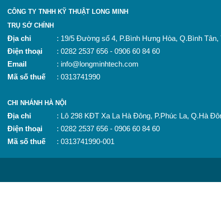
CÔNG TY TNHH KỸ THUẬT LONG MINH
TRỤ SỞ CHÍNH
Địa chỉ
: 19/5 Đường số 4, P.Bình Hưng Hòa, Q.Bình Tân
Điện thoại
: 0282 2537 656 - 0906 60 84 60
Email
: info@longminhtech.com
Mã số thuế
: 0313741990
CHI NHÁNH HÀ NỘI
Địa chỉ
: Lô 298 KĐT Xa La Hà Đông, P.Phúc La, Q.Hà Đô
Điện thoại
: 0282 2537 656 - 0906 60 84 60
Mã số thuế
: 0313741990-001